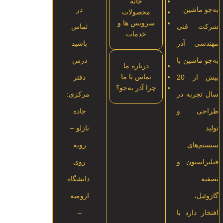
خانه
به‌جو ماشین
در
محصولات
سرویس ها و
شرکت فنی
تماس
خدمات
مهندسی آذر
باشید
به‌جو ماشین با
درس
درباره ما
تماس با ما
بیش از 20
دفتر
چرا آذر به‌جو؟
سال تجربه در
مرکزی:
طراحی و
جاده
تولید
نازلو –
سیستم‌های
روبه
فیلتراسیون و
روی
تصفیه
دانشگاه
گازوئیل،
ارومیه
افتخار دارد با
–