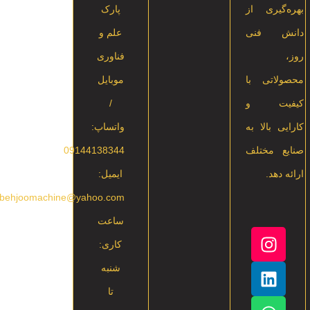
بهره‌گیری از
پارک
دانش فنی
علم و
روز،
فناوری
محصولاتی با
موبایل
کیفیت و
/
کارایی بالا به
واتساپ:
صنایع مختلف
09144138344
ارائه دهد.
ایمیل:
rbehjoomachine@yahoo.com
ساعت
کاری:
شنبه
تا