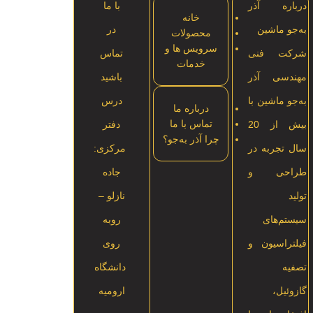
درباره آذر
با ما
خانه
به‌جو ماشین
در
محصولات
سرویس ها و
شرکت فنی
تماس
خدمات
مهندسی آذر
باشید
به‌جو ماشین با
درس
درباره ما
تماس با ما
بیش از 20
دفتر
چرا آذر به‌جو؟
سال تجربه در
مرکزی:
طراحی و
جاده
تولید
نازلو –
سیستم‌های
روبه
فیلتراسیون و
روی
تصفیه
دانشگاه
گازوئیل،
ارومیه