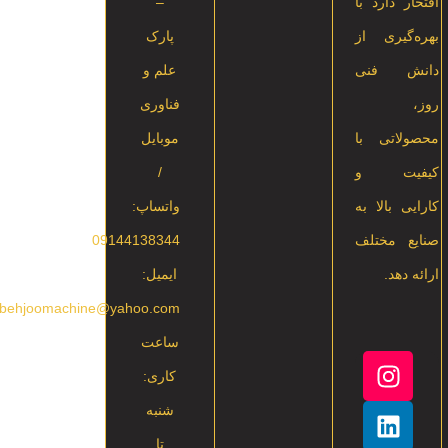
افتخار دارد با
–
بهره‌گیری از
پارک
دانش فنی
علم و
روز،
فناوری
محصولاتی با
موبایل
کیفیت و
/
کارایی بالا به
واتساپ:
صنایع مختلف
09144138344
ارائه دهد.
ایمیل:
rbehjoomachine@yahoo.com
ساعت
کاری:
شنبه
تا