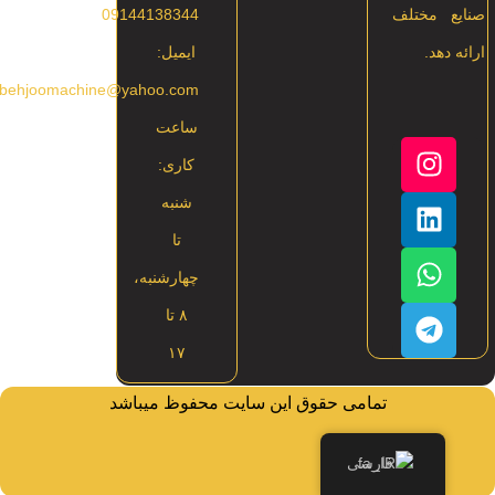
صنایع مختلف
09144138344
ارائه دهد.
ایمیل:
rbehjoomachine@yahoo.com
ساعت
کاری:
شنبه
تا
چهارشنبه،
۸ تا
۱۷
تمامی حقوق این سایت محفوظ میباشد
فارسی