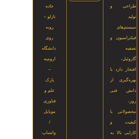
طراحی و
جاده
تولید
نازلو –
سیستم‌های
روبه
فیلتراسیون و
روی
تصفیه
دانشگاه
گازوئیل،
ارومیه
افتخار دارد با
–
بهره‌گیری از
پارک
دانش فنی
علم و
روز،
فناوری
محصولاتی با
موبایل
کیفیت و
/
کارایی بالا به
واتساپ: