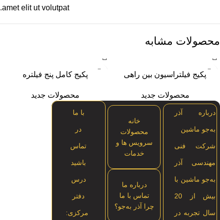
amet elit ut volutpat.
محصولات مشابه
پکیج فیلتراسیون بین راهی
پکیج کامل پنج فیلتره
محصولات جدید
محصولات جدید
درباره آذر
با ما
خانه
به‌جو ماشین
در
محصولات
سرویس ها و
شرکت فنی
تماس
خدمات
مهندسی آذر
باشید
به‌جو ماشین با
درس
درباره ما
تماس با ما
بیش از 20
دفتر
چرا آذر به‌جو؟
سال تجربه در
مرکزی: